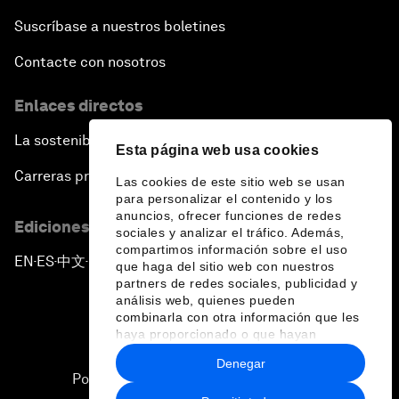
Suscríbase a nuestros boletines
Contacte con nosotros
Enlaces directos
La sostenibilidad en el Foro
Esta página web usa cookies
Carreras profesionales
Las cookies de este sitio web se usan
para personalizar el contenido y los
anuncios, ofrecer funciones de redes
Ediciones en otros idiomas
sociales y analizar el tráfico. Además,
compartimos información sobre el uso
EN
ES
中文
日本語
▪
▪
▪
que haga del sitio web con nuestros
partners de redes sociales, publicidad y
análisis web, quienes pueden
combinarla con otra información que les
haya proporcionado o que hayan
recopilado a partir del uso que haya
Denegar
hecho de sus servicios.
Política de privacidad y normas de uso