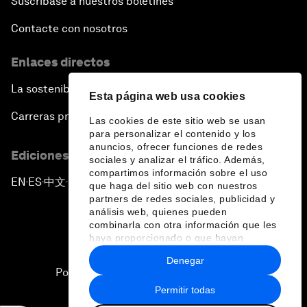
Suscríbase a nuestros boletines
Contacte con nosotros
Enlaces directos
La sostenibilidad en el Foro
Esta página web usa cookies
Carreras profesionales
Las cookies de este sitio web se usan
para personalizar el contenido y los
anuncios, ofrecer funciones de redes
Ediciones en otros idiomas
sociales y analizar el tráfico. Además,
compartimos información sobre el uso
EN
ES
中文
日本語
▪
▪
▪
que haga del sitio web con nuestros
partners de redes sociales, publicidad y
análisis web, quienes pueden
combinarla con otra información que les
haya proporcionado o que hayan
recopilado a partir del uso que haya
Denegar
hecho de sus servicios.
Política de privacidad y normas de uso
Permitir todas
Sitemap