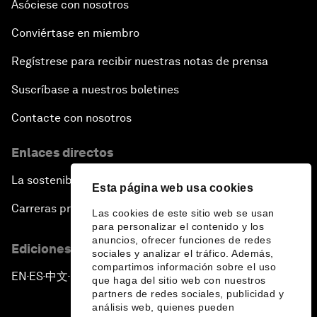
Asóciese con nosotros
Conviértase en miembro
Regístrese para recibir nuestras notas de prensa
Suscríbase a nuestros boletines
Contacte con nosotros
Enlaces directos
La sostenibilidad en el Foro
Esta página web usa cookies
Carreras profesionales
Las cookies de este sitio web se usan
para personalizar el contenido y los
anuncios, ofrecer funciones de redes
Ediciones en otros idiomas
sociales y analizar el tráfico. Además,
compartimos información sobre el uso
EN
ES
中文
日本語
▪
▪
▪
que haga del sitio web con nuestros
partners de redes sociales, publicidad y
análisis web, quienes pueden