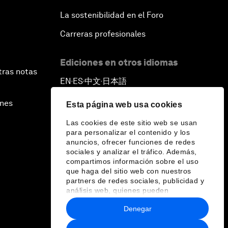
La sostenibilidad en el Foro
Carreras profesionales
Ediciones en otros idiomas
tras notas
EN
ES
中文
日本語
▪
▪
▪
ines
Esta página web usa cookies
Las cookies de este sitio web se usan
para personalizar el contenido y los
anuncios, ofrecer funciones de redes
sociales y analizar el tráfico. Además,
compartimos información sobre el uso
que haga del sitio web con nuestros
partners de redes sociales, publicidad y
análisis web, quienes pueden
combinarla con otra información que les
Denegar
haya proporcionado o que hayan
recopilado a partir del uso que haya