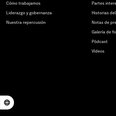
Cómo trabajamos
Partes inter
Liderazgo y gobernanza
Historias del
Nuestra repercusión
Notas de pr
Galería de f
Pódcast
Vídeos
EN
ES
中文
日本語