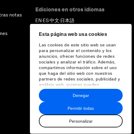
Ediciones en otros idiomas
tras notas
EN
ES
中文
日本語
▪
▪
▪
ines
Esta página web usa cookies
Las cookies de este sitio web se usan
para personalizar el contenido y los
anuncios, ofrecer funciones de redes
sociales y analizar el tráfico. Además,
compartimos información sobre el uso
que haga del sitio web con nuestros
partners de redes sociales, publicidad y
análisis web, quienes pueden
combinarla con otra información que les
Denegar
haya proporcionado o que hayan
recopilado a partir del uso que haya
hecho de sus servicios.
Permitir todas
Personalizar