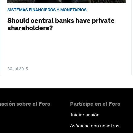
SISTEMAS FINANCIEROS Y MONETARIOS
Should central banks have private
shareholders?
30 jul 2015
ación sobre el Foro
Participe en el Foro
Iniciar sesión
Asóciese con nosotros