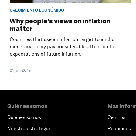
CRECIMIENTO ECONÓMICO
Why people's views on inflation
matter
Countries that use an inflation target to anchor
monetary policy pay considerable attention to
expectations of future inflation.
21 jun 2019
Quiénes somos
Más inform
Quiénes somos
Centros
Nuestra estrategia
Reuniones