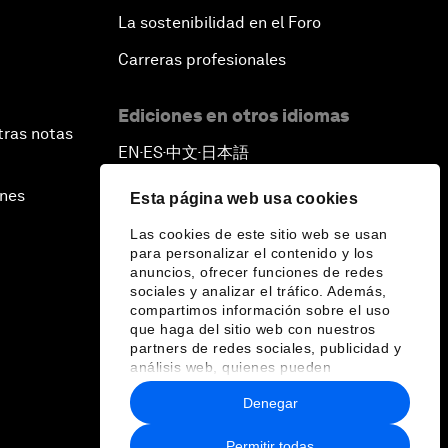
La sostenibilidad en el Foro
Carreras profesionales
Ediciones en otros idiomas
tras notas
EN
ES
中文
日本語
▪
▪
▪
ines
Esta página web usa cookies
Las cookies de este sitio web se usan
para personalizar el contenido y los
anuncios, ofrecer funciones de redes
sociales y analizar el tráfico. Además,
compartimos información sobre el uso
que haga del sitio web con nuestros
partners de redes sociales, publicidad y
análisis web, quienes pueden
combinarla con otra información que les
Denegar
haya proporcionado o que hayan
recopilado a partir del uso que haya
hecho de sus servicios.
Permitir todas