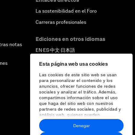
La sostenibilidad en el Foro
Carreras profesionales
Ediciones en otros idiomas
tras notas
EN
ES
中文
日本語
▪
▪
▪
ines
Esta página web usa cookies
Las cookies de este sitio web se usan
para personalizar el contenido y los
anuncios, ofrecer funciones de redes
sociales y analizar el tráfico. Además,
compartimos información sobre el uso
que haga del sitio web con nuestros
partners de redes sociales, publicidad y
análisis web, quienes pueden
combinarla con otra información que les
Denegar
haya proporcionado o que hayan
recopilado a partir del uso que haya