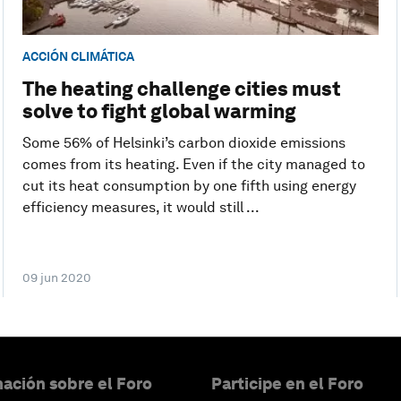
ACCIÓN CLIMÁTICA
The heating challenge cities must
solve to fight global warming
Some 56% of Helsinki’s carbon dioxide emissions
comes from its heating. Even if the city managed to
cut its heat consumption by one fifth using energy
efficiency measures, it would still ...
09 jun 2020
ación sobre el Foro
Participe en el Foro