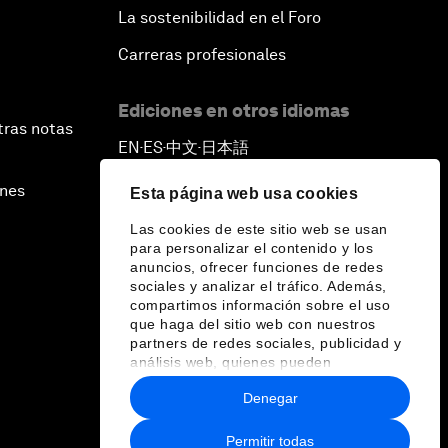
La sostenibilidad en el Foro
Carreras profesionales
Ediciones en otros idiomas
tras notas
EN
ES
中文
日本語
▪
▪
▪
ines
Esta página web usa cookies
Las cookies de este sitio web se usan
para personalizar el contenido y los
anuncios, ofrecer funciones de redes
sociales y analizar el tráfico. Además,
compartimos información sobre el uso
que haga del sitio web con nuestros
partners de redes sociales, publicidad y
análisis web, quienes pueden
combinarla con otra información que les
Denegar
haya proporcionado o que hayan
recopilado a partir del uso que haya
hecho de sus servicios.
Permitir todas