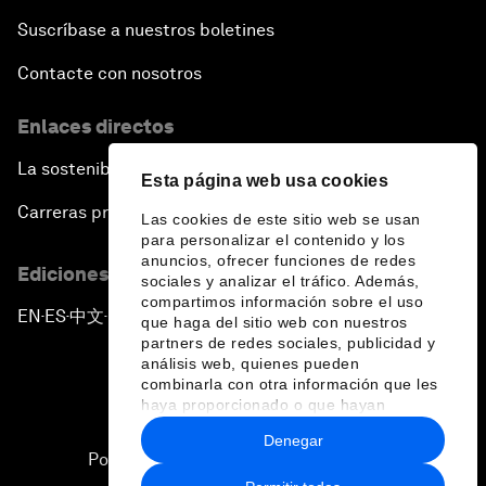
Suscríbase a nuestros boletines
Contacte con nosotros
Enlaces directos
La sostenibilidad en el Foro
Esta página web usa cookies
Carreras profesionales
Las cookies de este sitio web se usan
para personalizar el contenido y los
anuncios, ofrecer funciones de redes
Ediciones en otros idiomas
sociales y analizar el tráfico. Además,
compartimos información sobre el uso
EN
ES
中文
日本語
▪
▪
▪
que haga del sitio web con nuestros
partners de redes sociales, publicidad y
análisis web, quienes pueden
combinarla con otra información que les
haya proporcionado o que hayan
recopilado a partir del uso que haya
Denegar
hecho de sus servicios.
Política de privacidad y normas de uso