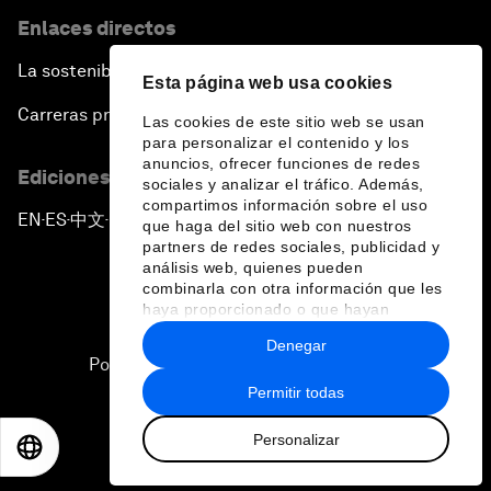
Enlaces directos
La sostenibilidad en el Foro
Esta página web usa cookies
Carreras profesionales
Las cookies de este sitio web se usan
para personalizar el contenido y los
anuncios, ofrecer funciones de redes
Ediciones en otros idiomas
sociales y analizar el tráfico. Además,
compartimos información sobre el uso
EN
ES
中文
日本語
▪
▪
▪
que haga del sitio web con nuestros
partners de redes sociales, publicidad y
análisis web, quienes pueden
combinarla con otra información que les
haya proporcionado o que hayan
recopilado a partir del uso que haya
Denegar
hecho de sus servicios.
Política de privacidad y normas de uso
Permitir todas
Sitemap
Personalizar
©
2026
Foro Económico Mundial
EN
ES
中文
日本語