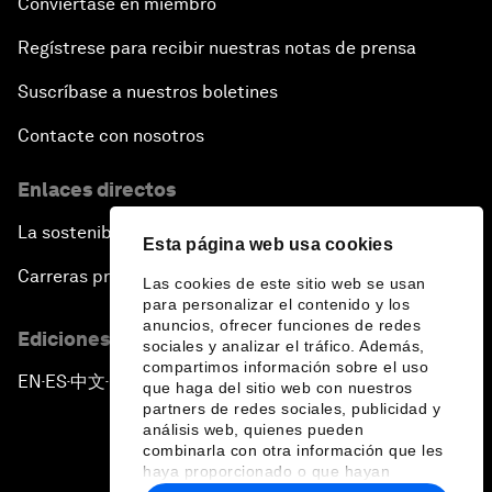
Conviértase en miembro
Regístrese para recibir nuestras notas de prensa
Suscríbase a nuestros boletines
Contacte con nosotros
Enlaces directos
La sostenibilidad en el Foro
Esta página web usa cookies
Carreras profesionales
Las cookies de este sitio web se usan
para personalizar el contenido y los
anuncios, ofrecer funciones de redes
Ediciones en otros idiomas
sociales y analizar el tráfico. Además,
compartimos información sobre el uso
EN
ES
中文
日本語
▪
▪
▪
que haga del sitio web con nuestros
partners de redes sociales, publicidad y
análisis web, quienes pueden
combinarla con otra información que les
haya proporcionado o que hayan