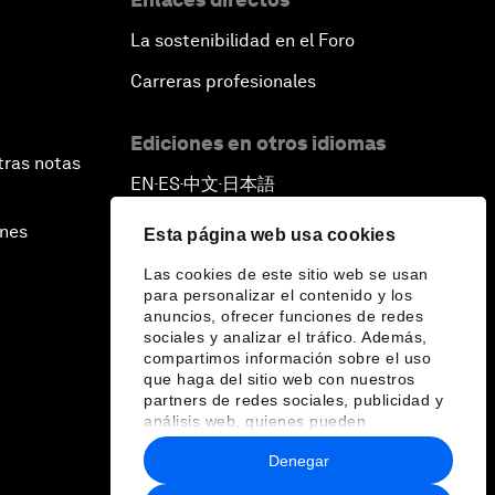
La sostenibilidad en el Foro
Carreras profesionales
Ediciones en otros idiomas
tras notas
EN
ES
中文
日本語
▪
▪
▪
ines
Esta página web usa cookies
Las cookies de este sitio web se usan
para personalizar el contenido y los
anuncios, ofrecer funciones de redes
sociales y analizar el tráfico. Además,
compartimos información sobre el uso
que haga del sitio web con nuestros
partners de redes sociales, publicidad y
análisis web, quienes pueden
combinarla con otra información que les
Denegar
haya proporcionado o que hayan
recopilado a partir del uso que haya