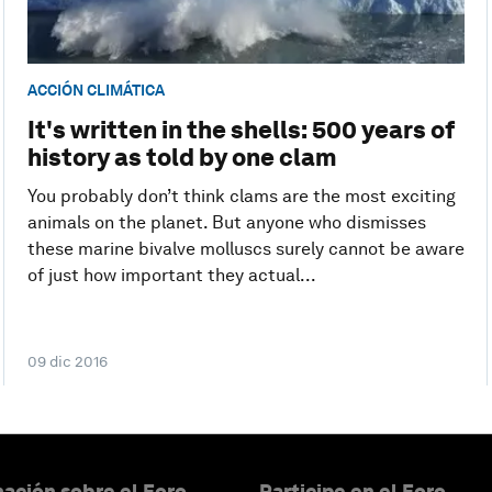
ACCIÓN CLIMÁTICA
It's written in the shells: 500 years of
history as told by one clam
You probably don’t think clams are the most exciting
animals on the planet. But anyone who dismisses
these marine bivalve molluscs surely cannot be aware
of just how important they actual...
09 dic 2016
ación sobre el Foro
Participe en el Foro