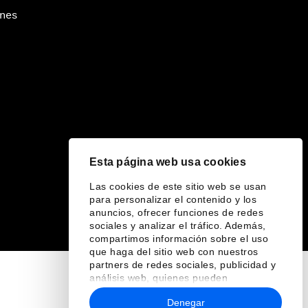
ines
Esta página web usa cookies
Las cookies de este sitio web se usan
para personalizar el contenido y los
anuncios, ofrecer funciones de redes
sociales y analizar el tráfico. Además,
compartimos información sobre el uso
que haga del sitio web con nuestros
partners de redes sociales, publicidad y
análisis web, quienes pueden
combinarla con otra información que les
Denegar
haya proporcionado o que hayan