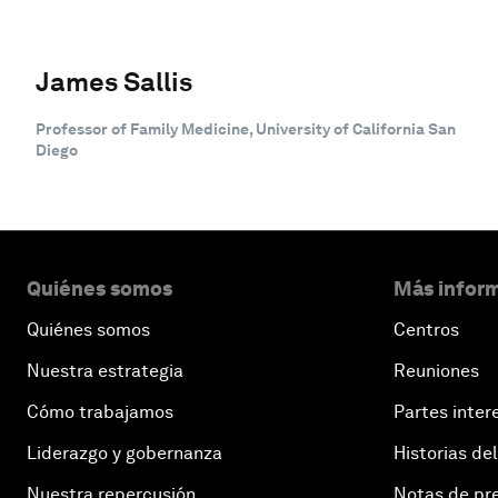
James Sallis
Professor of Family Medicine, University of California San
Diego
Quiénes somos
Más inform
Quiénes somos
Centros
Nuestra estrategia
Reuniones
Cómo trabajamos
Partes inter
Liderazgo y gobernanza
Historias del
Nuestra repercusión
Notas de pr