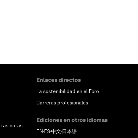
Enlaces directos
La sostenibilidad en el Foro
Carreras profesionales
Ediciones en otros idiomas
tras notas
EN
ES
中文
日本語
▪
▪
▪