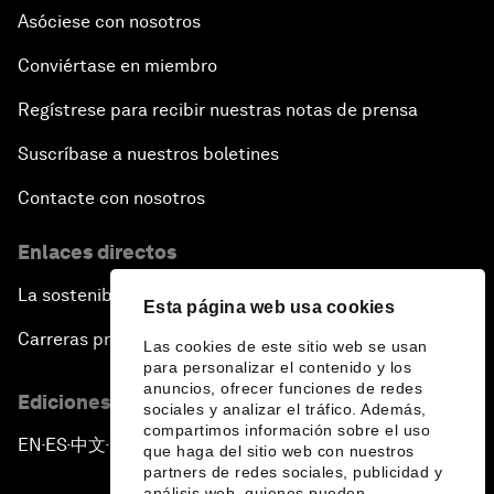
Asóciese con nosotros
Conviértase en miembro
Regístrese para recibir nuestras notas de prensa
Suscríbase a nuestros boletines
Contacte con nosotros
Enlaces directos
La sostenibilidad en el Foro
Esta página web usa cookies
Carreras profesionales
Las cookies de este sitio web se usan
para personalizar el contenido y los
anuncios, ofrecer funciones de redes
Ediciones en otros idiomas
sociales y analizar el tráfico. Además,
compartimos información sobre el uso
EN
ES
中文
日本語
▪
▪
▪
que haga del sitio web con nuestros
partners de redes sociales, publicidad y
análisis web, quienes pueden