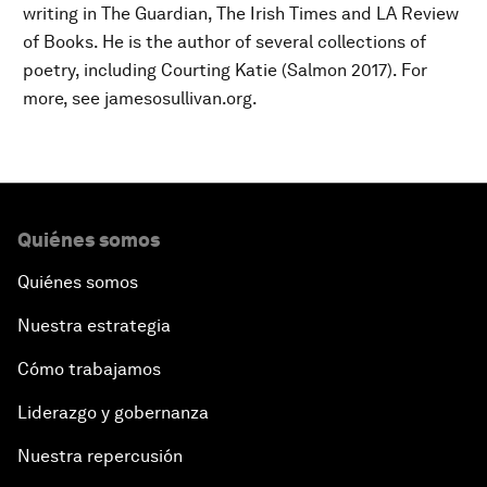
writing in The Guardian, The Irish Times and LA Review
of Books. He is the author of several collections of
poetry, including Courting Katie (Salmon 2017). For
more, see jamesosullivan.org.
Quiénes somos
Quiénes somos
Nuestra estrategia
Cómo trabajamos
Liderazgo y gobernanza
Nuestra repercusión