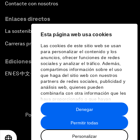
Contacte con nosotros
Enlaces directos
La sostenibilidad en el Foro
Esta página web usa cookies
Carreras profesionales
Las cookies de este sitio web se usan
para personalizar el contenido y los
anuncios, ofrecer funciones de redes
Ediciones en otros idiomas
sociales y analizar el tráfico. Además,
compartimos información sobre el uso
EN
ES
中文
日本語
▪
▪
▪
que haga del sitio web con nuestros
partners de redes sociales, publicidad y
análisis web, quienes pueden
combinarla con otra información que les
haya proporcionado o que hayan
recopilado a partir del uso que haya
Denegar
hecho de sus servicios.
Política de privacidad y normas de uso
Permitir todas
Sitemap
Personalizar
©
2026
Foro Económico Mundial
EN
ES
中文
日本語