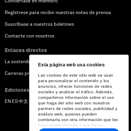
Conviértase en miembro
Regístrese para recibir nuestras notas de prensa
Suscríbase a nuestros boletines
Contacte con nosotros
Enlaces directos
La sostenibilidad en el Foro
Esta página web usa cookies
Carreras profesionales
Las cookies de este sitio web se usan
para personalizar el contenido y los
anuncios, ofrecer funciones de redes
Ediciones en otros idiomas
sociales y analizar el tráfico. Además,
compartimos información sobre el uso
EN
ES
中文
日本語
▪
▪
▪
que haga del sitio web con nuestros
partners de redes sociales, publicidad y
análisis web, quienes pueden
combinarla con otra información que les
haya proporcionado o que hayan
recopilado a partir del uso que haya