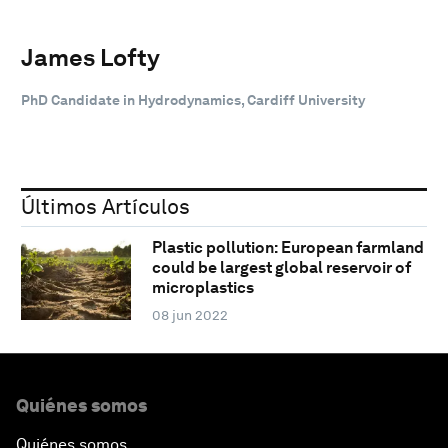
James Lofty
PhD Candidate in Hydrodynamics, Cardiff University
Últimos Artículos
Plastic pollution: European farmland
could be largest global reservoir of
microplastics
08 jun 2022
Quiénes somos
Quiénes somos