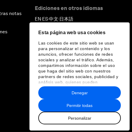
Ediciones en otros idiomas
tras notas
EN
ES
中文
日本語
▪
▪
▪
ines
Esta página web usa cookies
Las cookies de este sitio web se usan
para personalizar el contenido y los
anuncios, ofrecer funciones de redes
sociales y analizar el tráfico. Además,
compartimos información sobre el uso
que haga del sitio web con nuestros
partners de redes sociales, publicidad y
análisis web, quienes pueden
combinarla con otra información que les
Denegar
haya proporcionado o que hayan
recopilado a partir del uso que haya
hecho de sus servicios.
Permitir todas
Personalizar