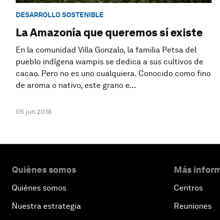
DESARROLLO SOSTENIBLE
La Amazonía que queremos sí existe
En la comunidad Villa Gonzalo, la familia Petsa del
pueblo indígena wampis se dedica a sus cultivos de
cacao. Pero no es uno cualquiera. Conocido como fino
de aroma o nativo, este grano e...
05 jun 2018
Quiénes somos
Más inform
Quiénes somos
Centros
Nuestra estrategia
Reuniones