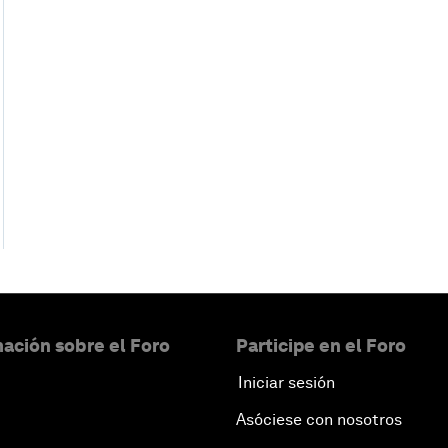
ación sobre el Foro
Participe en el Foro
Iniciar sesión
Asóciese con nosotros