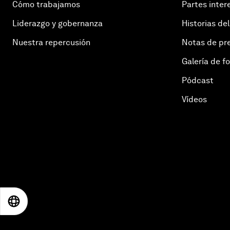
Cómo trabajamos
Partes inter
Liderazgo y gobernanza
Historias del
Nuestra repercusión
Notas de pr
Galería de f
Pódcast
Vídeos
EN
ES
中文
日本語