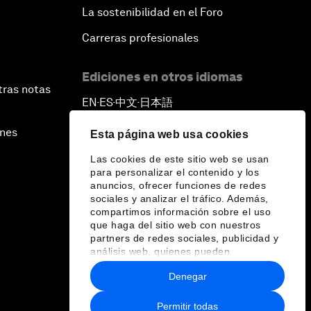
La sostenibilidad en el Foro
Carreras profesionales
Ediciones en otros idiomas
tras notas
EN
ES
中文
日本語
▪
▪
▪
ines
Esta página web usa cookies
Las cookies de este sitio web se usan
para personalizar el contenido y los
anuncios, ofrecer funciones de redes
sociales y analizar el tráfico. Además,
compartimos información sobre el uso
que haga del sitio web con nuestros
partners de redes sociales, publicidad y
análisis web, quienes pueden
combinarla con otra información que les
Denegar
haya proporcionado o que hayan
recopilado a partir del uso que haya
hecho de sus servicios.
Permitir todas