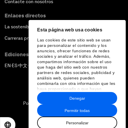
Contacte con nosotros
Enlaces directos
La sostenibilidad en el Foro
Esta página web usa cookies
Carreras profesionales
Las cookies de este sitio web se usan
para personalizar el contenido y los
anuncios, ofrecer funciones de redes
Ediciones en otros idiomas
sociales y analizar el tráfico. Además,
compartimos información sobre el uso
EN
ES
中文
日本語
▪
▪
▪
que haga del sitio web con nuestros
partners de redes sociales, publicidad y
análisis web, quienes pueden
combinarla con otra información que les
haya proporcionado o que hayan
recopilado a partir del uso que haya
Denegar
hecho de sus servicios.
Política de privacidad y normas de uso
Permitir todas
Sitemap
Personalizar
©
2026
Foro Económico Mundial
EN
ES
中文
日本語