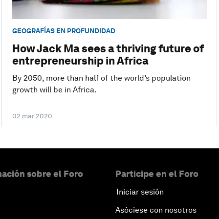
GEOGRAFÍAS EN PROFUNDIDAD
How Jack Ma sees a thriving future of
entrepreneurship in Africa
By 2050, more than half of the world’s population
growth will be in Africa.
02 mar 2020
ación sobre el Foro
Participe en el Foro
Iniciar sesión
Asóciese con nosotros