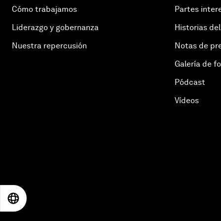
Cómo trabajamos
Partes inter
Liderazgo y gobernanza
Historias del
Nuestra repercusión
Notas de pr
Galería de f
Pódcast
Vídeos
EN
ES
中文
日本語