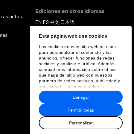
Ediciones en otros idiomas
tras notas
EN
ES
中文
日本語
▪
▪
▪
ines
Esta página web usa cookies
Las cookies de este sitio web se usan
para personalizar el contenido y los
anuncios, ofrecer funciones de redes
sociales y analizar el tráfico. Además,
compartimos información sobre el uso
que haga del sitio web con nuestros
partners de redes sociales, publicidad y
análisis web, quienes pueden
combinarla con otra información que les
Denegar
haya proporcionado o que hayan
recopilado a partir del uso que haya
hecho de sus servicios.
Permitir todas
Personalizar