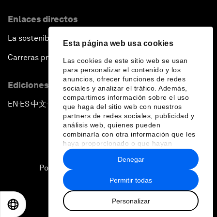
Enlaces directos
La sostenibilidad en el Foro
Esta página web usa cookies
Carreras profesionales
Las cookies de este sitio web se usan
para personalizar el contenido y los
anuncios, ofrecer funciones de redes
Ediciones en otros idiomas
sociales y analizar el tráfico. Además,
compartimos información sobre el uso
EN
ES
中文
日本語
▪
▪
▪
que haga del sitio web con nuestros
partners de redes sociales, publicidad y
análisis web, quienes pueden
combinarla con otra información que les
haya proporcionado o que hayan
recopilado a partir del uso que haya
Denegar
hecho de sus servicios.
Política de privacidad y normas de uso
Permitir todas
Sitemap
Personalizar
©
2026
Foro Económico Mundial
EN
ES
中文
日本語