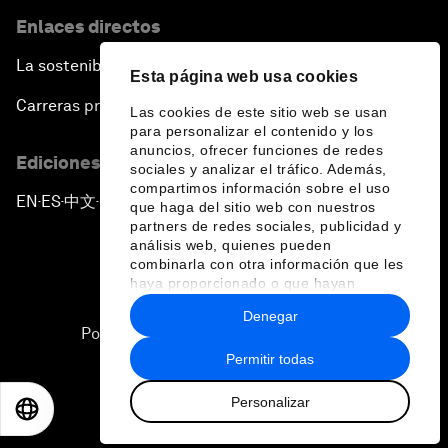
Enlaces directos
La sostenibilidad en el Foro
Esta página web usa cookies
Carreras profesionales
Las cookies de este sitio web se usan
para personalizar el contenido y los
anuncios, ofrecer funciones de redes
Ediciones en otros idiomas
sociales y analizar el tráfico. Además,
compartimos información sobre el uso
EN
ES
中文
日本語
▪
▪
▪
que haga del sitio web con nuestros
partners de redes sociales, publicidad y
análisis web, quienes pueden
combinarla con otra información que les
haya proporcionado o que hayan
recopilado a partir del uso que haya
Denegar
hecho de sus servicios.
Política de privacidad y normas de uso
Permitir todas
Sitemap
Personalizar
©
2026
Foro Económico Mundial
EN
ES
中文
日本語