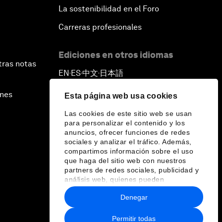
La sostenibilidad en el Foro
Carreras profesionales
Ediciones en otros idiomas
tras notas
EN
ES
中文
日本語
▪
▪
▪
ines
Esta página web usa cookies
Las cookies de este sitio web se usan
para personalizar el contenido y los
anuncios, ofrecer funciones de redes
sociales y analizar el tráfico. Además,
compartimos información sobre el uso
que haga del sitio web con nuestros
partners de redes sociales, publicidad y
análisis web, quienes pueden
combinarla con otra información que les
Denegar
haya proporcionado o que hayan
recopilado a partir del uso que haya
hecho de sus servicios.
Permitir todas