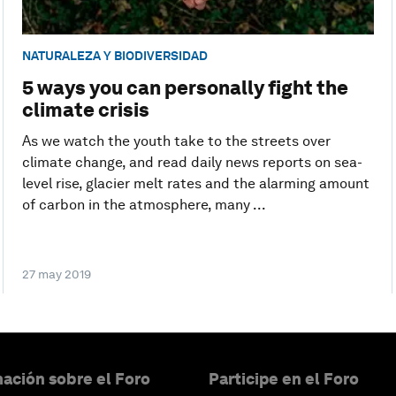
NATURALEZA Y BIODIVERSIDAD
5 ways you can personally fight the
climate crisis
As we watch the youth take to the streets over
climate change, and read daily news reports on sea-
level rise, glacier melt rates and the alarming amount
of carbon in the atmosphere, many ...
27 may 2019
ación sobre el Foro
Participe en el Foro