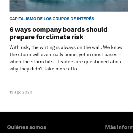
CAPITALISMO DE LOS GRUPOS DE INTERÉS
6 ways company boards should
prepare for climate risk
With risk, the writing is always on the wall. We know
the storm will eventually come, yet in most cases –
when the storm hits – leaders are questioned about
why they didn’t take more effo...
13 ago 2020
Quiénes somos
Más inform