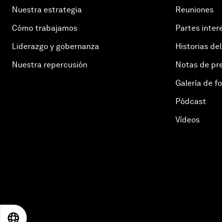
Nuestra estrategia
Reuniones
Cómo trabajamos
Partes inter
Liderazgo y gobernanza
Historias del
Nuestra repercusión
Notas de pr
Galería de f
Pódcast
Vídeos
EN
ES
中文
日本語