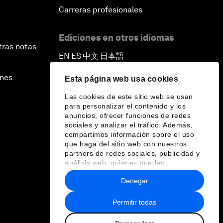
Carreras profesionales
Ediciones en otros idiomas
tras notas
EN
ES
中文
日本語
▪
▪
▪
ines
Esta página web usa cookies
Las cookies de este sitio web se usan
para personalizar el contenido y los
anuncios, ofrecer funciones de redes
sociales y analizar el tráfico. Además,
compartimos información sobre el uso
que haga del sitio web con nuestros
partners de redes sociales, publicidad y
análisis web, quienes pueden
combinarla con otra información que les
Denegar
haya proporcionado o que hayan
recopilado a partir del uso que haya
hecho de sus servicios.
Permitir todas