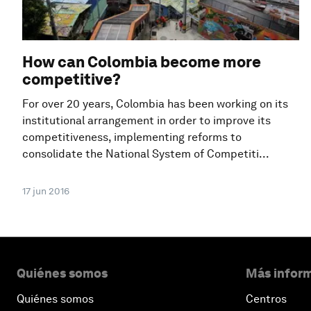
How can Colombia become more
competitive?
For over 20 years, Colombia has been working on its
institutional arrangement in order to improve its
competitiveness, implementing reforms to
consolidate the National System of Competiti...
17 jun 2016
Quiénes somos
Más inform
Quiénes somos
Centros