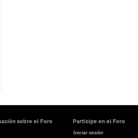
ación sobre el Foro
Participe en el Foro
Iniciar sesión