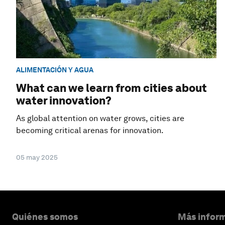
ALIMENTACIÓN Y AGUA
What can we learn from cities about
water innovation?
As global attention on water grows, cities are
becoming critical arenas for innovation.
05 may 2025
Quiénes somos
Más inform