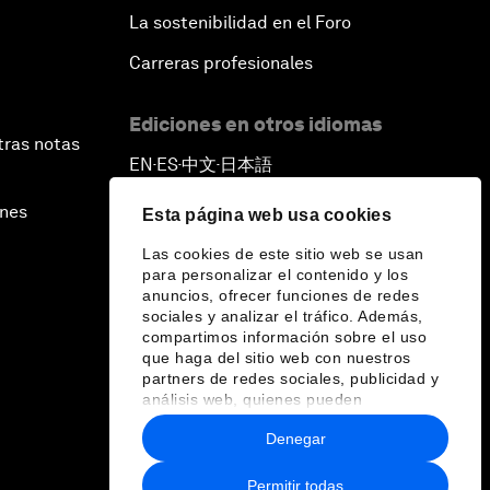
La sostenibilidad en el Foro
Carreras profesionales
Ediciones en otros idiomas
tras notas
EN
ES
中文
日本語
▪
▪
▪
ines
Esta página web usa cookies
Las cookies de este sitio web se usan
para personalizar el contenido y los
anuncios, ofrecer funciones de redes
sociales y analizar el tráfico. Además,
compartimos información sobre el uso
que haga del sitio web con nuestros
partners de redes sociales, publicidad y
análisis web, quienes pueden
combinarla con otra información que les
Denegar
haya proporcionado o que hayan
recopilado a partir del uso que haya
hecho de sus servicios.
Permitir todas