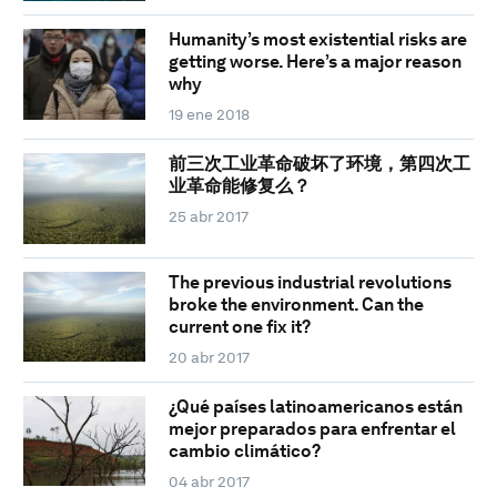
Humanity’s most existential risks are
getting worse. Here’s a major reason
why
19 ene 2018
前三次工业革命破坏了环境，第四次工
业革命能修复么？
25 abr 2017
The previous industrial revolutions
broke the environment. Can the
current one fix it?
20 abr 2017
¿Qué países latinoamericanos están
mejor preparados para enfrentar el
cambio climático?
04 abr 2017