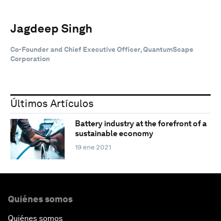
Jagdeep Singh
Co-Founder and Chief Executive Officer, QuantumScape
Corporation
Últimos Artículos
Battery industry at the forefront of a
sustainable economy
19 ene 2021
Quiénes somos
Quiénes somos