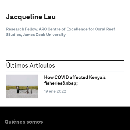
Jacqueline Lau
Research Fellow, ARC Centre of Excellence for Coral Reef
Studies, James Cook University
Últimos Artículos
How COVID affected Kenya's
fisheries&nbsp;
19 ene 2022
Quiénes somos