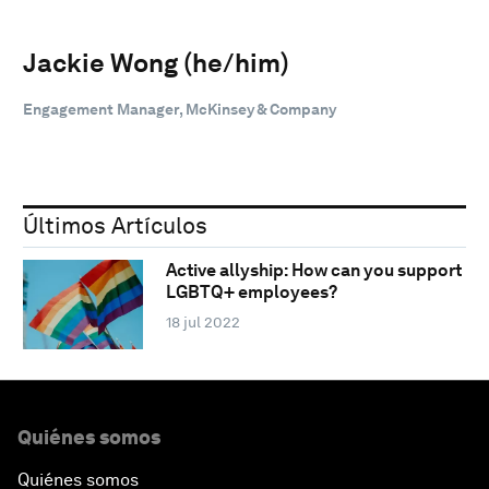
Jackie Wong (he/him)
Engagement Manager, McKinsey & Company
Últimos Artículos
Active allyship: How can you support
LGBTQ+ employees?
18 jul 2022
Quiénes somos
Quiénes somos