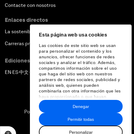
Contacte con nosotros
Enlaces directos
La sostenibilidad en el Foro
Esta página web usa cookies
Carreras profesionales
Las cookies de este sitio web se usan
para personalizar el contenido y los
anuncios, ofrecer funciones de redes
Ediciones en otros idiomas
sociales y analizar el tráfico. Además,
compartimos información sobre el uso
EN
ES
中文
日本語
▪
▪
▪
que haga del sitio web con nuestros
partners de redes sociales, publicidad y
análisis web, quienes pueden
combinarla con otra información que les
haya proporcionado o que hayan
recopilado a partir del uso que haya
Denegar
hecho de sus servicios.
Política de privacidad y normas de uso
Permitir todas
Sitemap
Personalizar
©
2026
Foro Económico Mundial