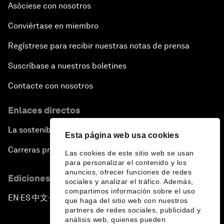
Asóciese con nosotros
Conviértase en miembro
Regístrese para recibir nuestras notas de prensa
Suscríbase a nuestros boletines
Contacte con nosotros
Enlaces directos
La sostenibilidad en el Foro
Esta página web usa cookies
Carreras profesionales
Las cookies de este sitio web se usan
para personalizar el contenido y los
anuncios, ofrecer funciones de redes
Ediciones en otros idiomas
sociales y analizar el tráfico. Además,
compartimos información sobre el uso
EN
ES
中文
日本語
▪
▪
▪
que haga del sitio web con nuestros
partners de redes sociales, publicidad y
análisis web, quienes pueden