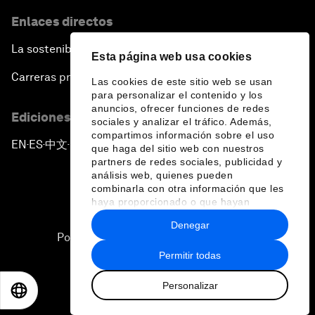
Enlaces directos
La sostenibilidad en el Foro
Esta página web usa cookies
Carreras profesionales
Las cookies de este sitio web se usan
para personalizar el contenido y los
anuncios, ofrecer funciones de redes
Ediciones en otros idiomas
sociales y analizar el tráfico. Además,
compartimos información sobre el uso
EN
ES
中文
日本語
▪
▪
▪
que haga del sitio web con nuestros
partners de redes sociales, publicidad y
análisis web, quienes pueden
combinarla con otra información que les
haya proporcionado o que hayan
recopilado a partir del uso que haya
Denegar
hecho de sus servicios.
Política de privacidad y normas de uso
Permitir todas
Sitemap
Personalizar
©
2026
Foro Económico Mundial
EN
ES
中文
日本語