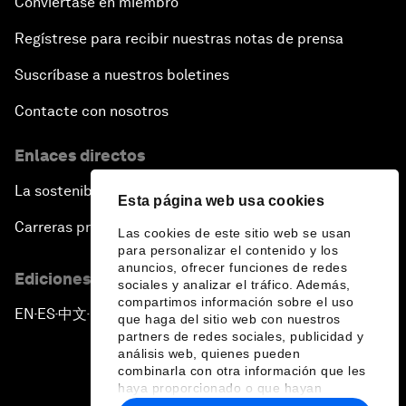
Conviértase en miembro
Regístrese para recibir nuestras notas de prensa
Suscríbase a nuestros boletines
Contacte con nosotros
Enlaces directos
La sostenibilidad en el Foro
Esta página web usa cookies
Carreras profesionales
Las cookies de este sitio web se usan
para personalizar el contenido y los
anuncios, ofrecer funciones de redes
Ediciones en otros idiomas
sociales y analizar el tráfico. Además,
compartimos información sobre el uso
EN
ES
中文
日本語
▪
▪
▪
que haga del sitio web con nuestros
partners de redes sociales, publicidad y
análisis web, quienes pueden
combinarla con otra información que les
haya proporcionado o que hayan
recopilado a partir del uso que haya