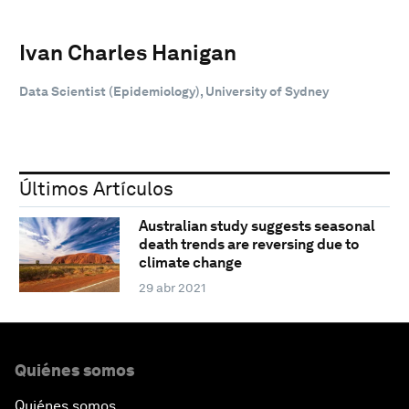
Ivan Charles Hanigan
Data Scientist (Epidemiology), University of Sydney
Últimos Artículos
Australian study suggests seasonal
death trends are reversing due to
climate change
29 abr 2021
Quiénes somos
Quiénes somos