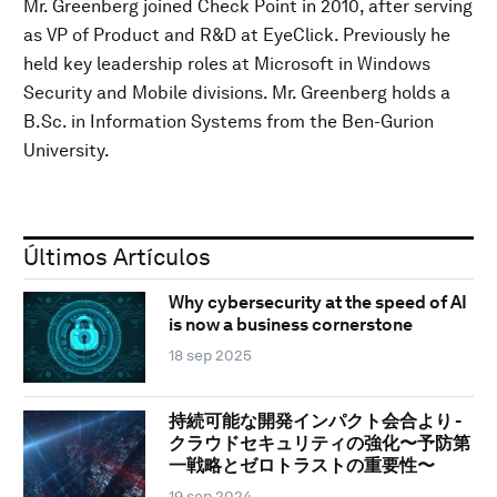
Mr. Greenberg joined Check Point in 2010, after serving
as VP of Product and R&D at EyeClick. Previously he
held key leadership roles at Microsoft in Windows
Security and Mobile divisions. Mr. Greenberg holds a
B.Sc. in Information Systems from the Ben-Gurion
University.
Últimos Artículos
Why cybersecurity at the speed of AI
is now a business cornerstone
18 sep 2025
持続可能な開発インパクト会合より -
クラウドセキュリティの強化〜予防第
一戦略とゼロトラストの重要性〜
19 sep 2024