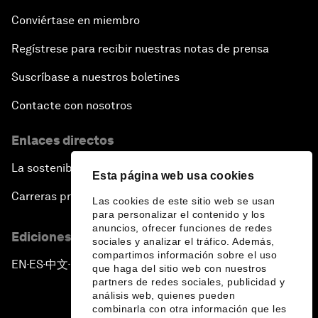
Conviértase en miembro
Regístrese para recibir nuestras notas de prensa
Suscríbase a nuestros boletines
Contacte con nosotros
Enlaces directos
La sostenibilidad en el Foro
Esta página web usa cookies
Carreras profesionales
Las cookies de este sitio web se usan
para personalizar el contenido y los
anuncios, ofrecer funciones de redes
Ediciones en otros idiomas
sociales y analizar el tráfico. Además,
compartimos información sobre el uso
EN
ES
中文
日本語
▪
▪
▪
que haga del sitio web con nuestros
partners de redes sociales, publicidad y
análisis web, quienes pueden
combinarla con otra información que les