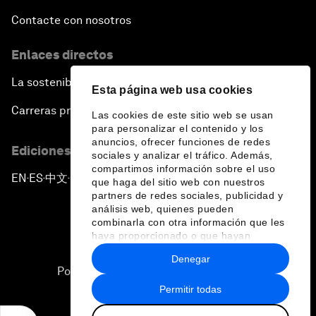
Contacte con nosotros
Enlaces directos
La sostenibilidad en el Foro
Esta página web usa cookies
Carreras profesionales
Las cookies de este sitio web se usan
para personalizar el contenido y los
anuncios, ofrecer funciones de redes
Ediciones en otros idiomas
sociales y analizar el tráfico. Además,
compartimos información sobre el uso
EN
ES
中文
日本語
▪
▪
▪
que haga del sitio web con nuestros
partners de redes sociales, publicidad y
análisis web, quienes pueden
combinarla con otra información que les
haya proporcionado o que hayan
recopilado a partir del uso que haya
Denegar
hecho de sus servicios.
Política de privacidad y normas de uso
Permitir todas
Sitemap