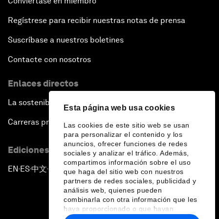
Conviértase en miembro
Regístrese para recibir nuestras notas de prensa
Suscríbase a nuestros boletines
Contacte con nosotros
Enlaces directos
La sostenibilidad en el Foro
Esta página web usa cookies
Carreras profesionales
Las cookies de este sitio web se usan
para personalizar el contenido y los
anuncios, ofrecer funciones de redes
Ediciones en otros idiomas
sociales y analizar el tráfico. Además,
compartimos información sobre el uso
EN
ES
中文
日本語
▪
▪
▪
que haga del sitio web con nuestros
partners de redes sociales, publicidad y
análisis web, quienes pueden
combinarla con otra información que les
haya proporcionado o que hayan
recopilado a partir del uso que haya