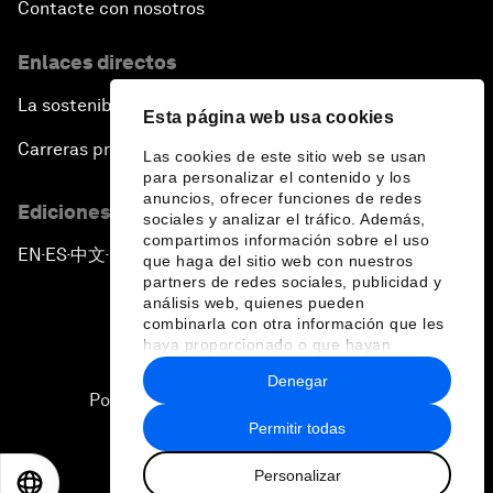
Contacte con nosotros
Enlaces directos
La sostenibilidad en el Foro
Esta página web usa cookies
Carreras profesionales
Las cookies de este sitio web se usan
para personalizar el contenido y los
anuncios, ofrecer funciones de redes
Ediciones en otros idiomas
sociales y analizar el tráfico. Además,
compartimos información sobre el uso
EN
ES
中文
日本語
▪
▪
▪
que haga del sitio web con nuestros
partners de redes sociales, publicidad y
análisis web, quienes pueden
combinarla con otra información que les
haya proporcionado o que hayan
recopilado a partir del uso que haya
Denegar
hecho de sus servicios.
Política de privacidad y normas de uso
Permitir todas
Sitemap
Personalizar
©
2026
Foro Económico Mundial
EN
ES
中文
日本語