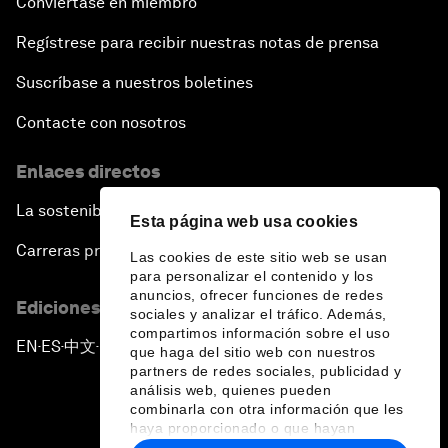
Conviértase en miembro
Regístrese para recibir nuestras notas de prensa
Suscríbase a nuestros boletines
Contacte con nosotros
Enlaces directos
La sostenibilidad en el Foro
Esta página web usa cookies
Carreras profesionales
Las cookies de este sitio web se usan
para personalizar el contenido y los
anuncios, ofrecer funciones de redes
Ediciones en otros idiomas
sociales y analizar el tráfico. Además,
compartimos información sobre el uso
EN
ES
中文
日本語
▪
▪
▪
que haga del sitio web con nuestros
partners de redes sociales, publicidad y
análisis web, quienes pueden
combinarla con otra información que les
haya proporcionado o que hayan
recopilado a partir del uso que haya