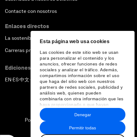
Contacte con nosotros
Enlaces directos
La sostenibilidad en el Foro
Esta página web usa cookies
Carreras profesionales
Las cookies de este sitio web se usan
para personalizar el contenido y los
anuncios, ofrecer funciones de redes
Ediciones en otros idiomas
sociales y analizar el tráfico. Además,
compartimos información sobre el uso
EN
ES
中文
日本語
▪
▪
▪
que haga del sitio web con nuestros
partners de redes sociales, publicidad y
análisis web, quienes pueden
combinarla con otra información que les
haya proporcionado o que hayan
recopilado a partir del uso que haya
Denegar
hecho de sus servicios.
Política de privacidad y normas de uso
Permitir todas
Sitemap