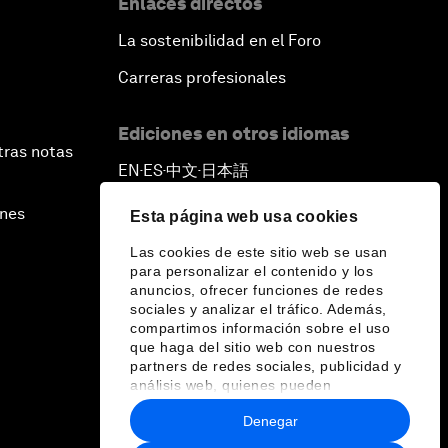
Enlaces directos
La sostenibilidad en el Foro
Carreras profesionales
Ediciones en otros idiomas
tras notas
EN
ES
中文
日本語
▪
▪
▪
ines
Esta página web usa cookies
Las cookies de este sitio web se usan
para personalizar el contenido y los
anuncios, ofrecer funciones de redes
sociales y analizar el tráfico. Además,
compartimos información sobre el uso
que haga del sitio web con nuestros
partners de redes sociales, publicidad y
análisis web, quienes pueden
combinarla con otra información que les
Denegar
haya proporcionado o que hayan
recopilado a partir del uso que haya