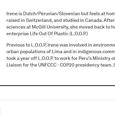
Irene is Dutch/Peruvian/Slovenian but feels at hom
raised in Switzerland, and studied in Canada. Afte
sciences at McGill University, she moved back to h
enterprise Life Out Of Plastic (L.O.O.P.)
Previous to L.O.O.P, Irene was involved in environ
urban populations of Lima and in indigenous commu
took a year off L.O.O.P. to work for Peru's Ministry
Liaison for the UNFCCC - COP20 presidency team. 