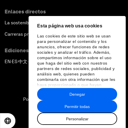
Enlaces directos
La sostenibilidad en el Foro
Esta página web usa cookies
Carreras profesionales
Las cookies de este sitio web se usan
para personalizar el contenido y los
anuncios, ofrecer funciones de redes
Ediciones en otros idiomas
sociales y analizar el tráfico. Además,
compartimos información sobre el uso
EN
ES
中文
日本語
▪
▪
▪
que haga del sitio web con nuestros
partners de redes sociales, publicidad y
análisis web, quienes pueden
combinarla con otra información que les
haya proporcionado o que hayan
recopilado a partir del uso que haya
Denegar
hecho de sus servicios.
Política de privacidad y normas de uso
Permitir todas
Sitemap
Personalizar
©
2026
Foro Económico Mundial
EN
ES
中文
日本語