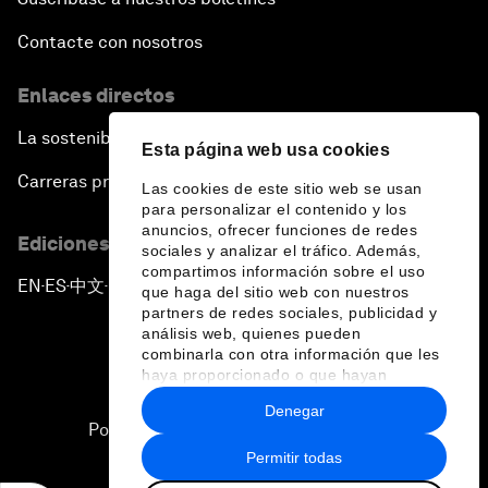
Contacte con nosotros
Enlaces directos
La sostenibilidad en el Foro
Esta página web usa cookies
Carreras profesionales
Las cookies de este sitio web se usan
para personalizar el contenido y los
anuncios, ofrecer funciones de redes
Ediciones en otros idiomas
sociales y analizar el tráfico. Además,
compartimos información sobre el uso
EN
ES
中文
日本語
▪
▪
▪
que haga del sitio web con nuestros
partners de redes sociales, publicidad y
análisis web, quienes pueden
combinarla con otra información que les
haya proporcionado o que hayan
recopilado a partir del uso que haya
Denegar
hecho de sus servicios.
Política de privacidad y normas de uso
Permitir todas
Sitemap