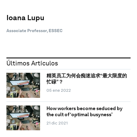
Ioana Lupu
Associate Professor, ESSEC
Últimos Artículos
精英员工为何会痴迷追求“最大限度的
忙碌”？
05 ene 2022
How workers become seduced by
the cult of ‘optimal busyness’
21 dic 2021