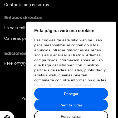
Contacte con nosotros
Enlaces directos
La sostenibilidad en el Foro
Esta página web usa cookies
Carreras profesionales
Las cookies de este sitio web se usan
para personalizar el contenido y los
anuncios, ofrecer funciones de redes
Ediciones en otros idiomas
sociales y analizar el tráfico. Además,
compartimos información sobre el uso
EN
ES
中文
日本語
▪
▪
▪
que haga del sitio web con nuestros
partners de redes sociales, publicidad y
análisis web, quienes pueden
combinarla con otra información que les
haya proporcionado o que hayan
recopilado a partir del uso que haya
Denegar
hecho de sus servicios.
Política de privacidad y normas de uso
Permitir todas
Sitemap
Personalizar
©
2026
Foro Económico Mundial