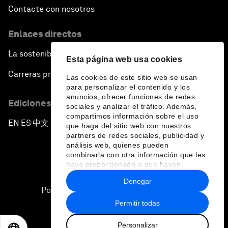
Contacte con nosotros
Enlaces directos
La sostenibilidad en el Foro
Esta página web usa cookies
Carreras profesionales
Las cookies de este sitio web se usan
para personalizar el contenido y los
anuncios, ofrecer funciones de redes
Ediciones en otros idiomas
sociales y analizar el tráfico. Además,
compartimos información sobre el uso
EN
ES
中文
日本語
▪
▪
▪
que haga del sitio web con nuestros
partners de redes sociales, publicidad y
análisis web, quienes pueden
combinarla con otra información que les
haya proporcionado o que hayan
recopilado a partir del uso que haya
Denegar
hecho de sus servicios.
Política de privacidad y normas de uso
Permitir todas
Sitemap
Personalizar
©
2026
Foro Económico Mundial