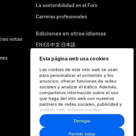
La sostenibilidad en el Foro
Carreras profesionales
Ediciones en otros idiomas
tras notas
EN
ES
中文
日本語
▪
▪
▪
ines
Esta página web usa cookies
Las cookies de este sitio web se usan
para personalizar el contenido y los
anuncios, ofrecer funciones de redes
sociales y analizar el tráfico. Además,
compartimos información sobre el uso
que haga del sitio web con nuestros
partners de redes sociales, publicidad y
análisis web, quienes pueden
combinarla con otra información que les
Denegar
haya proporcionado o que hayan
recopilado a partir del uso que haya
hecho de sus servicios.
Permitir todas