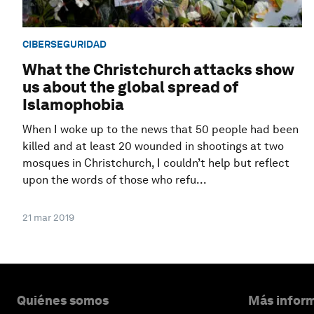
CIBERSEGURIDAD
What the Christchurch attacks show
us about the global spread of
Islamophobia
When I woke up to the news that 50 people had been
killed and at least 20 wounded in shootings at two
mosques in Christchurch, I couldn’t help but reflect
upon the words of those who refu...
21 mar 2019
Quiénes somos
Más inform