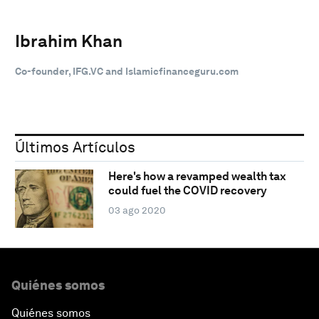
Ibrahim Khan
Co-founder, IFG.VC and Islamicfinanceguru.com
Últimos Artículos
Here's how a revamped wealth tax
could fuel the COVID recovery
03 ago 2020
Quiénes somos
Quiénes somos