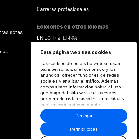
Carreras profesionales
Ediciones en otros idiomas
tras notas
EN
ES
中文
日本語
▪
▪
▪
ines
Esta página web usa cookies
Las cookies de este sitio web se usan
para personalizar el contenido y los
anuncios, ofrecer funciones de redes
sociales y analizar el tráfico. Además,
compartimos información sobre el uso
que haga del sitio web con nuestros
partners de redes sociales, publicidad y
análisis web, quienes pueden
combinarla con otra información que les
Denegar
haya proporcionado o que hayan
recopilado a partir del uso que haya
hecho de sus servicios.
Permitir todas