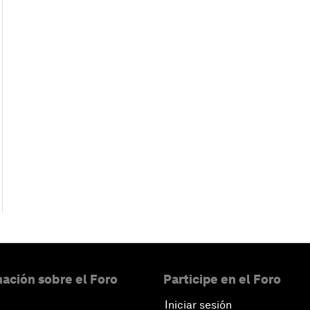
ación sobre el Foro
Participe en el Foro
Iniciar sesión