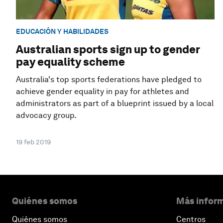
EDUCACIÓN Y HABILIDADES
Australian sports sign up to gender
pay equality scheme
Australia's top sports federations have pledged to
achieve gender equality in pay for athletes and
administrators as part of a blueprint issued by a local
advocacy group.
19 feb 2019
Quiénes somos
Más inform
Quiénes somos
Centros