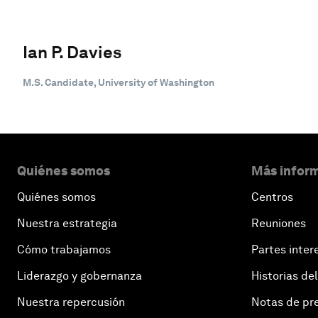
Ian P. Davies
M.S. Candidate, University of Washington
Quiénes somos
Más inform
Quiénes somos
Centros
Nuestra estrategia
Reuniones
Cómo trabajamos
Partes inter
Liderazgo y gobernanza
Historias del
Nuestra repercusión
Notas de pr