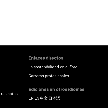
Enlaces directos
La sostenibilidad en el Foro
Carreras profesionales
Ediciones en otros idiomas
tras notas
EN
ES
中文
日本語
▪
▪
▪