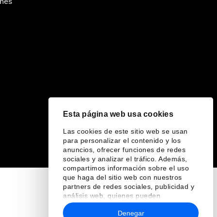
ines
Esta página web usa cookies
Las cookies de este sitio web se usan
para personalizar el contenido y los
anuncios, ofrecer funciones de redes
sociales y analizar el tráfico. Además,
compartimos información sobre el uso
que haga del sitio web con nuestros
partners de redes sociales, publicidad y
análisis web, quienes pueden
combinarla con otra información que les
Denegar
haya proporcionado o que hayan